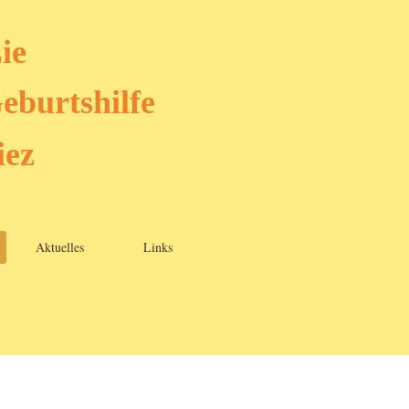
ie
G
eburtshilfe
iez
Aktuelles
Links